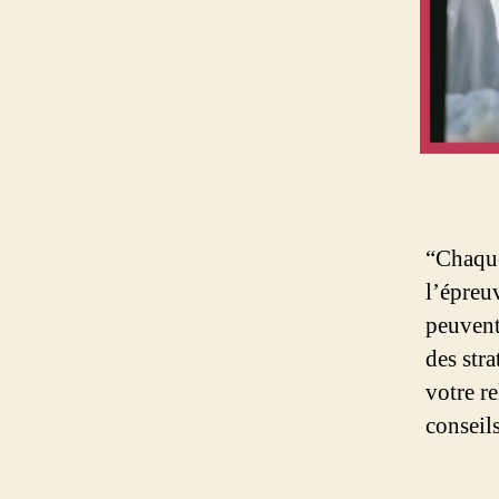
“Chaque
l’épreu
peuvent 
des stra
votre r
conseil