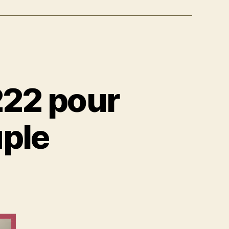
222 pour
uple