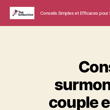
Conseils Simples et Efficaces pour
Top
Séduction
Cons
surmonte
couple e