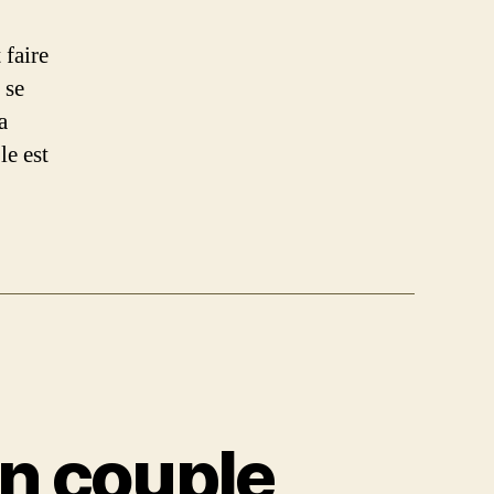
 faire
 se
a
le est
n couple