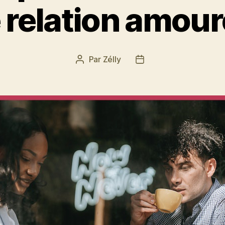
 relation amou
Par
Zélly
Auteur
Date
de
de
l’article
l’article