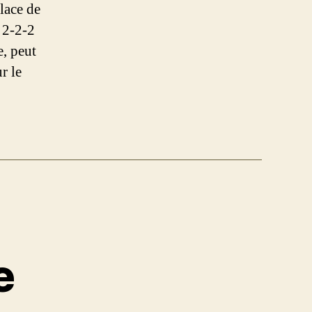
lace de
s 2-2-2
e, peut
r le
e