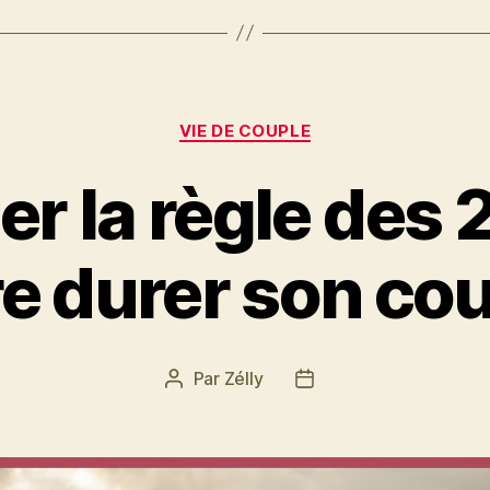
Catégories
VIE DE COUPLE
er la règle des 
re durer son co
Par
Zélly
Auteur
Date
de
de
l’article
l’article