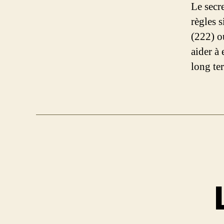
Le secr
règles s
(222) o
aider à 
long te