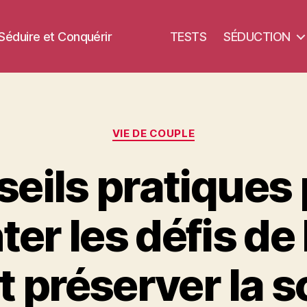
 Séduire et Conquérir
TESTS
SÉDUCTION
Catégories
VIE DE COUPLE
eils pratiques
r les défis de 
t préserver la so