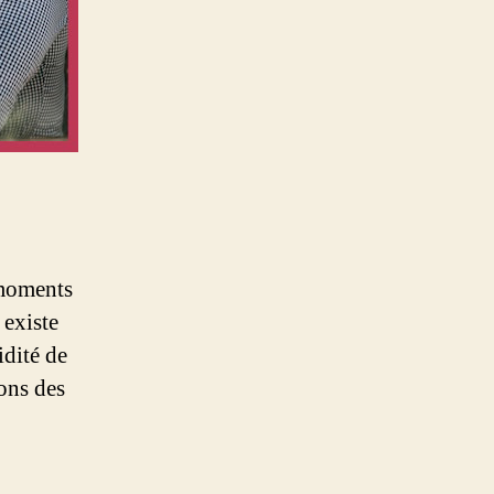
 moments
 existe
idité de
ons des