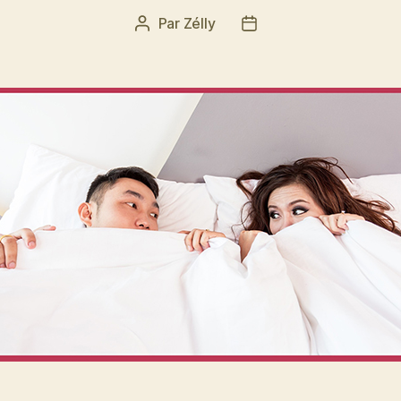
Par
Zélly
Auteur
Date
de
de
l’article
l’article